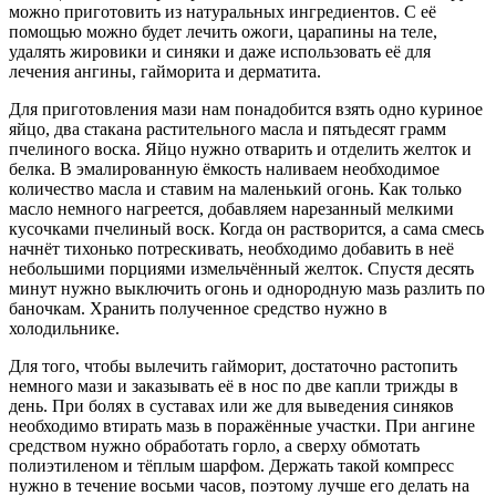
можно приготовить из натуральных ингредиентов. С её
помощью можно будет лечить ожоги, царапины на теле,
удалять жировики и синяки и даже использовать её для
лечения ангины, гайморита и дерматита.
Для приготовления мази нам понадобится взять одно куриное
яйцо, два стакана растительного масла и пятьдесят грамм
пчелиного воска. Яйцо нужно отварить и отделить желток и
белка. В эмалированную ёмкость наливаем необходимое
количество масла и ставим на маленький огонь. Как только
масло немного нагреется, добавляем нарезанный мелкими
кусочками пчелиный воск. Когда он растворится, а сама смесь
начнёт тихонько потрескивать, необходимо добавить в неё
небольшими порциями измельчённый желток. Спустя десять
минут нужно выключить огонь и однородную мазь разлить по
баночкам. Хранить полученное средство нужно в
холодильнике.
Для того, чтобы вылечить гайморит, достаточно растопить
немного мази и заказывать её в нос по две капли трижды в
день. При болях в суставах или же для выведения синяков
необходимо втирать мазь в поражённые участки. При ангине
средством нужно обработать горло, а сверху обмотать
полиэтиленом и тёплым шарфом. Держать такой компресс
нужно в течение восьми часов, поэтому лучше его делать на