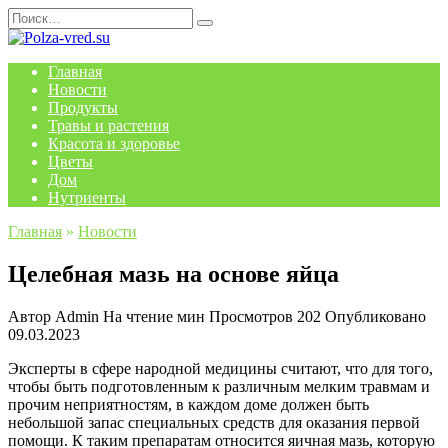
Перейти
Search
к
for:
содержанию
Главная
Новости
Продукты
Травы и растения
Красота и здоровье
Цветы
Дом
Нутриенты
Главная
»
Новости
Целебная мазь на основе яйца
Автор
Admin
На чтение
мин
Просмотров
202
Опубликовано
09.03.2023
Эксперты в сфере народной медицины считают, что для того,
чтобы быть подготовленным к различным мелким травмам и
прочим неприятностям, в каждом доме должен быть
небольшой запас специальных средств для оказания первой
помощи. К таким препаратам относится яичная мазь, которую