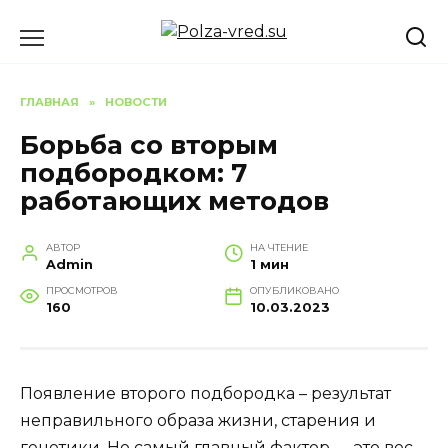
Перейти
к
содержанию
ГЛАВНАЯ
»
НОВОСТИ
Борьба со вторым
подбородком: 7
работающих методов
АВТОР
НА ЧТЕНИЕ
Admin
1 мин
ПРОСМОТРОВ
ОПУБЛИКОВАНО
160
10.03.2023
Появление второго подбородка – результат
неправильного образа жизни, старения и
генетики. Но самый главный фактор — это вес.