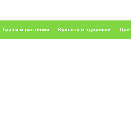
Травы и растения
Красота и здоровье
Цве
 взломать матрицу
Как быстро согнать 
своему питанию?
перед соревновани
 личный опыт
или важной