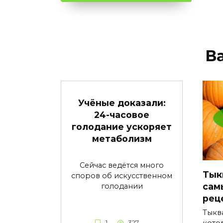
В
Учёные доказали:
24-часовое
голодание ускоряет
метаболизм
Сейчас ведётся много
Тык
споров об искусственном
сам
голодании
рец
Тыкв
1
327