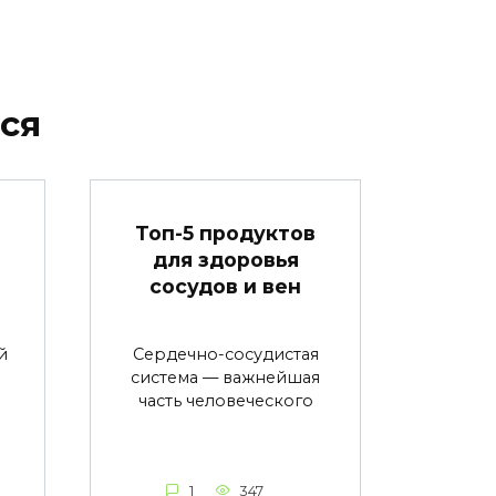
ся
в
Топ-5 продуктов
для здоровья
сосудов и вен
й
Сердечно-сосудистая
система — важнейшая
часть человеческого
1
347