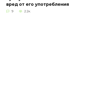
вред от его употребления
9
2.2к.