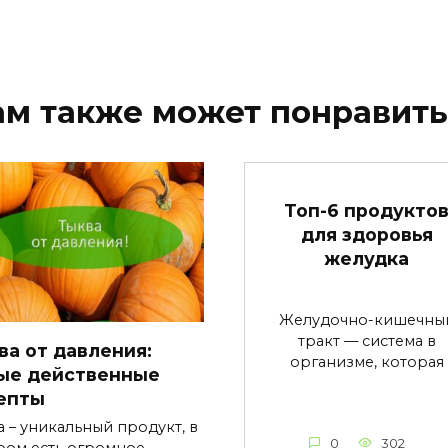
ам также может понравить
Топ-6 продукто
для здоровья
желудка
Желудочно-кишечны
тракт — система в
ва от давления:
организме, которая
ые действенные
епты
а – уникальный продукт, в
0
302