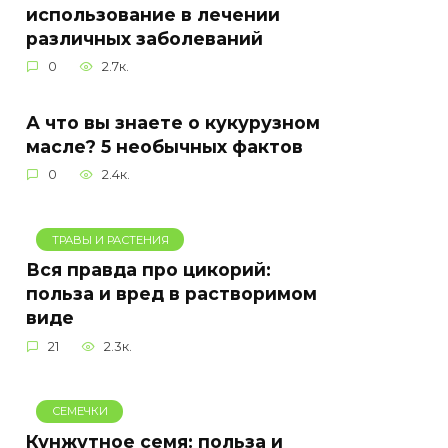
использование в лечении
различных заболеваний
0
2.7к.
А что вы знаете о кукурузном
масле? 5 необычных фактов
0
2.4к.
ТРАВЫ И РАСТЕНИЯ
Вся правда про цикорий:
польза и вред в растворимом
виде
21
2.3к.
СЕМЕЧКИ
Кунжутное семя: польза и