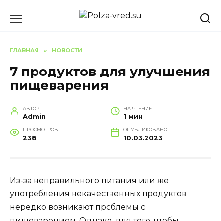
Перейти
к
содержанию
ГЛАВНАЯ
»
НОВОСТИ
7 продуктов для улучшения
пищеварения
АВТОР
НА ЧТЕНИЕ
Admin
1 мин
ПРОСМОТРОВ
ОПУБЛИКОВАНО
238
10.03.2023
Из-за неправильного питания или же
употребления некачественных продуктов
нередко возникают проблемы с
пищеварением. Однако, для того, чтобы