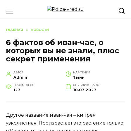
Перейти
к
содержанию
ГЛАВНАЯ
»
НОВОСТИ
6 фактов об иван-чае, о
которых вы не знали, плюс
секрет применения
АВТОР
НА ЧТЕНИЕ
Admin
1 мин
ПРОСМОТРОВ
ОПУБЛИКОВАНО
123
10.03.2023
Другое название иван-чая – кипрея
узколистная. Произрастает это растение только
в России, и напиток из него по праву