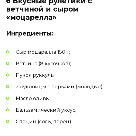
6 Вкусные рулетики с
ветчиной и сыром
«моцарелла»
Ингредиенты:
Сыр моцарелла 150 г;
Ветчина (8 кусочков);
Пучок руккулы;
2 луковицы с перьями (молодые);
Масло оливы;
Бальзамический уксус;
Специи (соль, перец).