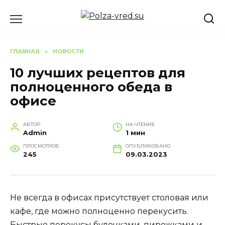
Перейти
к
содержанию
ГЛАВНАЯ
»
НОВОСТИ
10 лучших рецептов для
полноценного обеда в
офисе
АВТОР
НА ЧТЕНИЕ
Admin
1 мин
ПРОСМОТРОВ
ОПУБЛИКОВАНО
245
09.03.2023
Не всегда в офисах присутствует столовая или
кафе, где можно полноценно перекусить.
Быстрые перекусы булочками, пирожками и