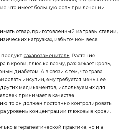
ие, что имеет большую роль при лечении
мать отвар, приготовленный из травы стевии,
зических нагрузках, избыточном весе.
 продукт-
сахарозаменитель
. Растение
а в крови, плюс ко всему, разжижает кровь,
ным диабетом. А в связи с тем, что трава
зировать инсулин, ему требуется меньшее
 других медикаментов, используемых для
человек принимает в качестве
вию, то он должен постоянно контролировать
ра уровень концентрации глюкозы в крови.
лько в терапевтической практике, но и в