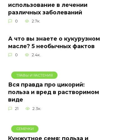
использование в лечении
различных заболеваний
0
2.7к.
А что вы знаете о кукурузном
масле? 5 необычных фактов
0
2.4к.
ТРАВЫ И РАСТЕНИЯ
Вся правда про цикорий:
польза и вред в растворимом
виде
21
2.3к.
СЕМЕЧКИ
Кунжутное семя: польза и