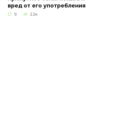
вред от его употребления
9
2.2к.