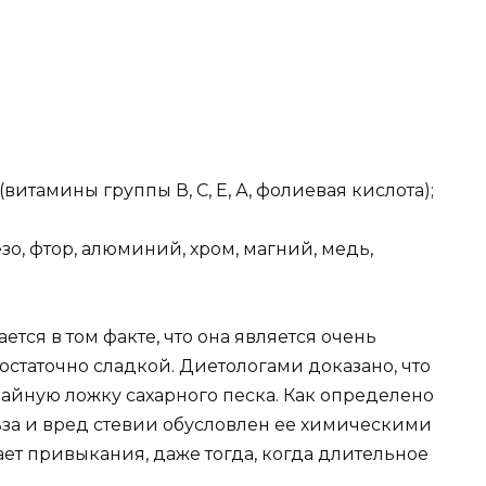
тамины группы В, С, Е, А, фолиевая кислота);
о, фтор, алюминий, хром, магний, медь,
ется в том факте, что она является очень
остаточно сладкой. Диетологами доказано, что
 чайную ложку сахарного песка. Как определено
за и вред стевии обусловлен ее химическими
ает привыкания, даже тогда, когда длительное