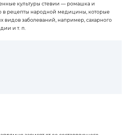
венные культуры стевии — ромашка и
о в рецепты народной медицины, которые
 видов заболеваний, например, сахарного
ии и т. п.
в