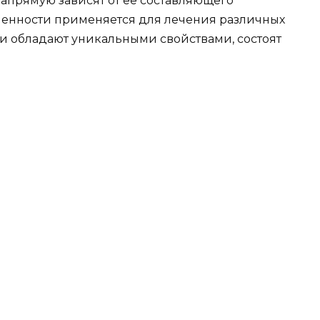
 напрямую зависят от ее составляющего
менности применяется для лечения различных
 и обладают уникальными свойствами, состоят