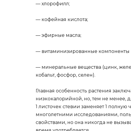
— хлорофилл;
— кофейная кислота;
— эфирные масла;
— витаминизированные компоненты (ви
— минеральные вещества (цинк, желез
кобальт, фосфор, селен).
Главная особенность растения заключа
низкокалорийной, но, тем не менее, д
1 листочек стевии заменяет 1 полную
многолетними исследованиями, поль
свойствами, но она никогда не вызыв
время употребляется.