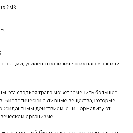
те ЖК;
ы;
;
операции, усиленных физических нагрузок или
ы, эта сладкая трава может заменить большое
в. Биологически активные вещества, которые
тиоксидантным действием, они нормализуют
овеческом организме.
исследований было доказано, что трава стевия