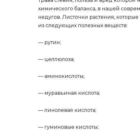
Трава стевия, польза и вред которой
химического баланса, в нашей совре
недугов. Листочки растения, которые
из следующих полезных веществ:
— рутин;
— целлюлоза;
— аминокислоты;
— муравьиная кислота;
— линолевая кислота;
— гуминовые кислоты;