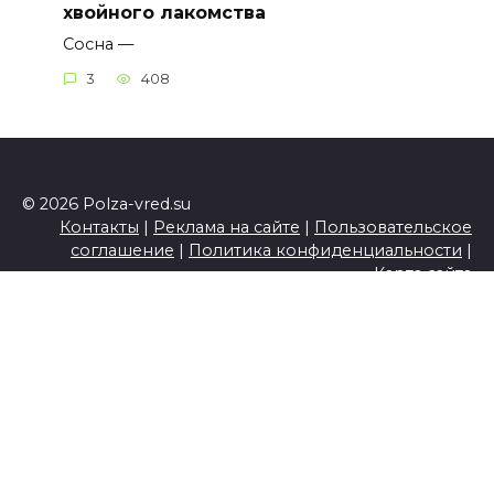
хвойного лакомства
Сосна —
3
408
© 2026 Polza-vred.su
Контакты
|
Реклама на сайте
|
Пользовательское
соглашение
|
Политика конфиденциальности
|
Карта сайта