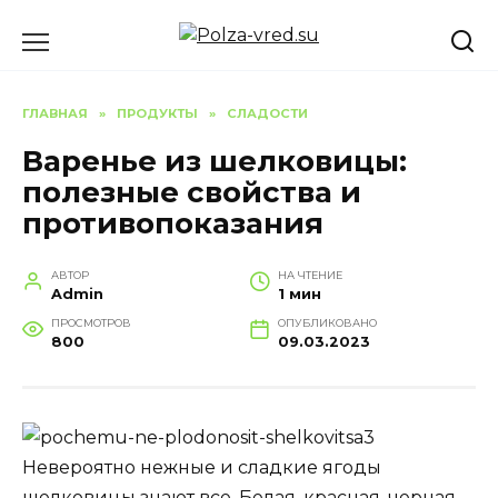
Перейти
к
содержанию
ГЛАВНАЯ
»
ПРОДУКТЫ
»
СЛАДОСТИ
Варенье из шелковицы:
полезные свойства и
противопоказания
АВТОР
НА ЧТЕНИЕ
Admin
1 мин
ПРОСМОТРОВ
ОПУБЛИКОВАНО
800
09.03.2023
Невероятно нежные и сладкие ягоды
шелковицы знают все. Белая, красная, черная,