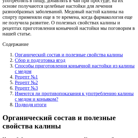
употреблять в пищу, добавлять в чай при простуде, на их
основе получаются целебные настойки для лечения
разнообразных заболеваний. Медовый настой калины на
спирту применяли еще в те времена, когда фармакология еще
не получила развитие. О полезных свойствах калины и
рецептах приготовления коньячной настойки мы поговорим в
нашей статье.
Содержание
Органический состав и полезные свойства калины
Сбор и подготовка ягод
Способы приготовления коньячной настойки из калины
с медом
Рецепт №1
Рецепт №2
Рецепт №3
Имеются ли противопоказания к употреблению калины
с медом и коньяком?
Подводя итоги
Органический состав и полезные
свойства калины