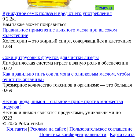
Семечки
Кунжутное семя: польза и вред от его употребления
9
2.2к.
Вам также может понравиться
Правильное применение льняного масла при высоком
холестерине
Холестерин – это жирный спирт, содержащийся в клеточных
1
284
Соки цитрусовых фруктов для чистки лимфы
Лимфатическая система играет важную роль в обеспечении
0
222
Как правильно пить сок лимона с оливковым маслом, чтобы
очистить организм?
Чрезмерное количество токсинов в организме — это большая
0
269
Чеснок, вода, лимон – сильное «трио» против множества
недугов!
Чеснок и лимон являются продуктами, уникальными по
0
323
© 2026 Polza-vred.su
Контакты
|
Реклама на сайте
|
Пользовательское соглашение
|
Политика конфиденциальности
|
Карта сайта