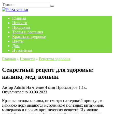
Перейти
Search
к
for:
содержанию
Главная
Новости
Продукты
Травы и растения
Красота и здоровье
Цветы
Дом
Нутриенты
Главная
»
Новости
»
Рецепты здоровья
Секретный рецепт для здоровья:
калина, мед, коньяк
Автор
Admin
На чтение
4 мин
Просмотров
1.1к.
Опубликовано
09.03.2023
Красные ягоды калины, не смотря на терпкий привкус, в
зимнюю пору являются источником полезных витаминов,
минералов и прочих органических веществ. Их можно