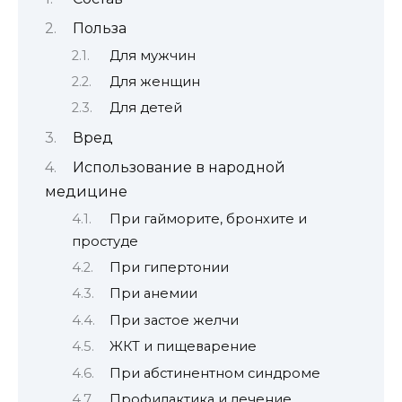
Польза
Для мужчин
Для женщин
Для детей
Вред
Использование в народной
медицине
При гайморите, бронхите и
простуде
При гипертонии
При анемии
При застое желчи
ЖКТ и пищеварение
При абстинентном синдроме
Профилактика и лечение