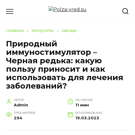
Перейти
к
содержанию
ГЛАВНАЯ
»
ПРОДУКТЫ
»
ОВОЩИ
Природный
иммуностимулятор –
Черная редька: какую
пользу приносит и как
использовать для лечения
заболеваний?
АВТОР
НА ЧТЕНИЕ
Admin
11 мин
ПРОСМОТРОВ
ОПУБЛИКОВАНО
294
19.03.2023