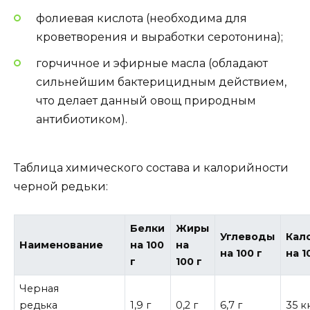
фолиевая кислота (необходима для
кроветворения и выработки серотонина);
горчичное и эфирные масла (обладают
сильнейшим бактерицидным действием,
что делает данный овощ природным
антибиотиком).
Таблица химического состава и калорийности
черной редьки:
Белки
Жиры
Углеводы
Кал
Наименование
на 100
на
на 100 г
на 1
г
100 г
Черная
редька
1,9 г
0,2 г
6,7 г
35 к