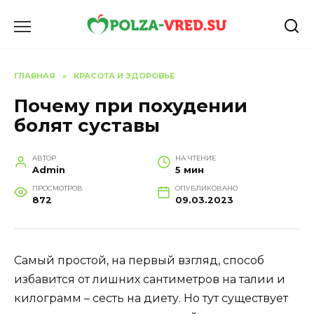
Перейти
к
содержанию
ГЛАВНАЯ
»
КРАСОТА И ЗДОРОВЬЕ
Почему при похудении
болят суставы
АВТОР
НА ЧТЕНИЕ
Admin
5 мин
ПРОСМОТРОВ
ОПУБЛИКОВАНО
872
09.03.2023
Самый простой, на первый взгляд, способ
избавится от лишних сантиметров на талии и
килограмм – сесть на диету. Но тут существует