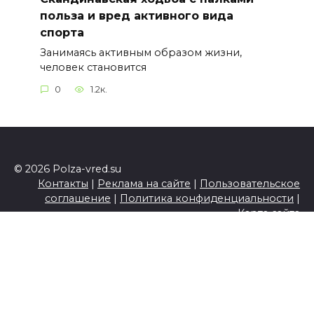
польза и вред активного вида
спорта
Занимаясь активным образом жизни,
человек становится
0
1.2к.
© 2026 Polza-vred.su
Контакты
|
Реклама на сайте
|
Пользовательское
соглашение
|
Политика конфиденциальности
|
Карта сайта