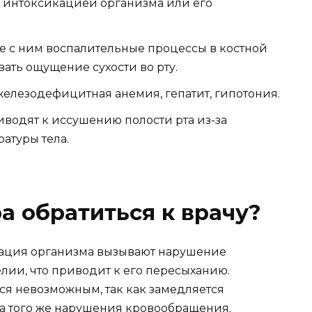
на интоксикацией организма или его
е с ним воспалительные процессы в костной
ать ощущение сухости во рту.
железодефицитная анемия, гепатит, гипотония.
водят к иссушению полости рта из-за
атуры тела.
ра обратиться к врачу?
ация организма вызывают нарушение
лии, что приводит к его пересыханию.
я невозможным, так как замедляется
за того же нарушения кровообращения.