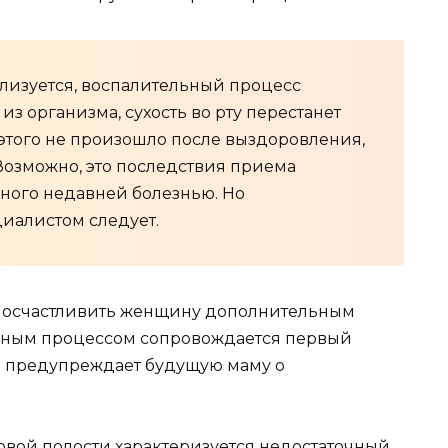
ализуется, воспалительный процесс
из организма, сухость во рту перестанет
 этого не произошло после выздоровления,
 Возможно, это последствия приема
нного недавней болезнью. Но
циалистом следует.
 осчастливить женщину дополнительным
чным процессом сопровождается первый
м предупреждает будущую маму о
вой полости характеризуется недостаточный