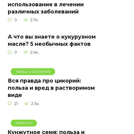
использование в лечении
различных заболеваний
0
2.7к.
А что вы знаете о кукурузном
масле? 5 необычных фактов
0
2.4к.
ТРАВЫ И РАСТЕНИЯ
Вся правда про цикорий:
польза и вред в растворимом
виде
21
2.3к.
СЕМЕЧКИ
Кунжутное семя: польза и