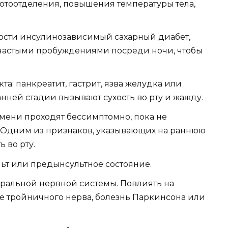
потоотделения, повышения температуры тела,
ости инсулинозависимый сахарный диабет,
частыми пробуждениями посреди ночи, чтобы
а: панкреатит, гастрит, язва желудка или
ней стадии вызывают сухость во рту и жажду.
ени проходят бессимптомно, пока не
 Одним из признаков, указывающих на раннюю
 во рту.
т или предынсультное состояние.
тральной нервной системы. Повлиять на
 тройничного нерва, болезнь Паркинсона или