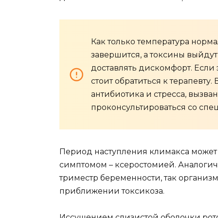
Как только температура норм
завершится, а токсины выйдут 
доставлять дискомфорт. Если
стоит обратиться к терапевту.
антибиотика и стресса, вызва
проконсультироваться со спе
Период наступления климакса может
симптомом – ксеростомией. Аналоги
триместр беременности, так организ
приближении токсикоза.
Иссушением слизистой оболочки рото