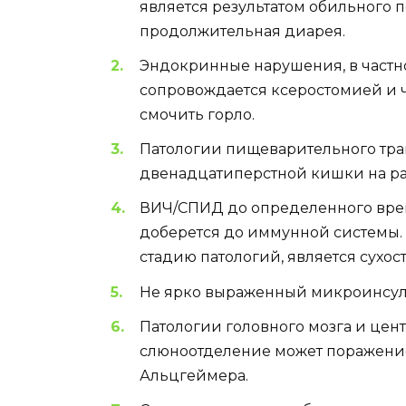
является результатом обильного 
продолжительная диарея.
Эндокринные нарушения, в частн
сопровождается ксеростомией и 
смочить горло.
Патологии пищеварительного тракт
двенадцатиперстной кишки на ран
ВИЧ/СПИД до определенного врем
доберется до иммунной системы.
стадию патологий, является сухость
Не ярко выраженный микроинсуль
Патологии головного мозга и цен
слюноотделение может поражение
Альцгеймера.