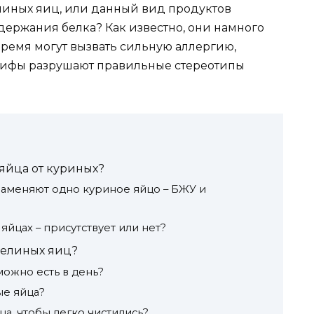
линых яиц, или данный вид продуктов
держания белка? Как известно, они намного
 время могут вызвать сильную аллергию,
е мифы разрушают правильные стереотипы
яйца от куриных?
аменяют одно куриное яйцо – БЖУ и
йцах – присутствует или нет?
пелиных яиц?
ожно есть в день?
ые яйца?
а, чтобы легко чистились?