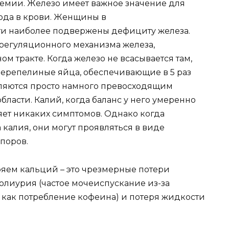
емии. Железо имеет важное значение для
ода в крови. Женщины в
и наиболее подвержены дефициту железа.
 регуляционного механизма железа,
 тракте. Когда железо не всасывается там,
Перепелиные яйца, обеспечивающие в 5 раз
вляются просто намного превосходящим
бласти. Калий, когда баланс у него умеренно
яет никаких симптомов. Однако когда
 калия, они могут проявляться в виде
поров.
ряем кальций – это чрезмерные потери
полиурия (частое мочеиспускание из-за
 как потребление кофеина) и потеря жидкости