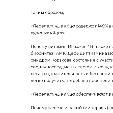
Таким образом,
«Перепелиные яйца содержат 140% ви
куриных яйцах».
Почему витамин B1 важен? B1 также н
биосинтез ГАМК. Дефицит тиамина мо
синдром Корзкова, состояние с учас
сердечнососудистых систем и желуд
веса, раздражительность и бессонниц
легко получить, потребляя перепелин
«Перепелиные яйца обеспечивают в п
Почему железо и калий (минералы) н