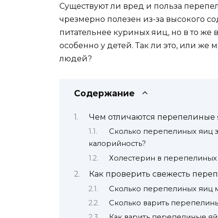
Существуют ли вред и польза перепе
чрезмерно полезен из-за высокого со
питательнее куриных яиц, но в то же
особенно у детей. Так ли это, или ж
людей?
Содержание
Чем отличаются перепелиные 
Сколько перепелиных яиц з
калорийность?
Холестерин в перепелиных я
Как проверить свежесть пере
Сколько перепелиных яиц м
Сколько варить перепелин
Как варить перепелиные яйц