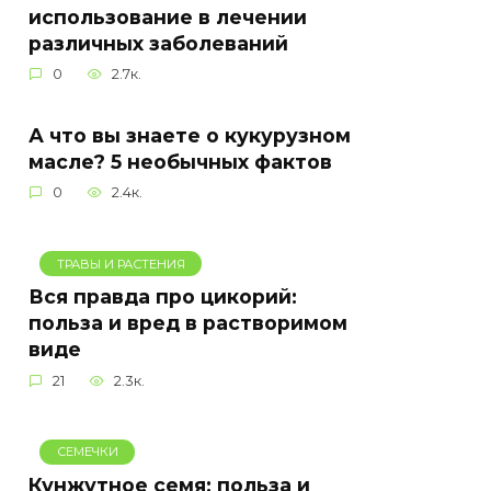
использование в лечении
различных заболеваний
0
2.7к.
А что вы знаете о кукурузном
масле? 5 необычных фактов
0
2.4к.
ТРАВЫ И РАСТЕНИЯ
Вся правда про цикорий:
польза и вред в растворимом
виде
21
2.3к.
СЕМЕЧКИ
Кунжутное семя: польза и