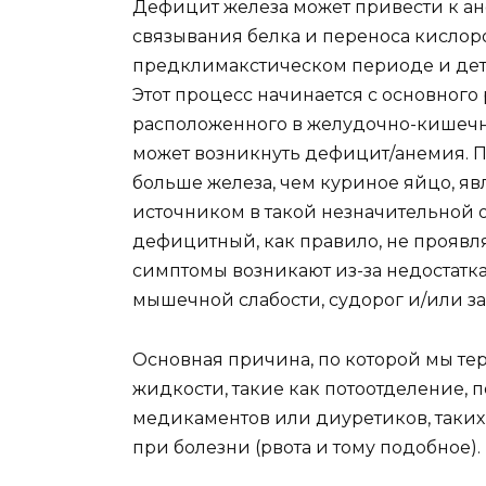
Дефицит железа может привести к ан
связывания белка и переноса кислор
предклимакстическом периоде и дет
Этот процесс начинается с основного
расположенного в желудочно-кишечном
может возникнуть дефицит/анемия. 
больше железа, чем куриное яйцо, я
источником в такой незначительной о
дефицитный, как правило, не проявл
симптомы возникают из-за недостатка
мышечной слабости, судорог и/или за
Основная причина, по которой мы те
жидкости, такие как потоотделение, 
медикаментов или диуретиков, таких
при болезни (рвота и тому подобное).