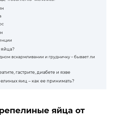
ин
а
ос
ин
енции
 яйца?
ном вскармливании и грудничку – бывает ли
тите, гастрите, диабете и язве
елиных яиц – как ее принимать?
репелиные яйца от