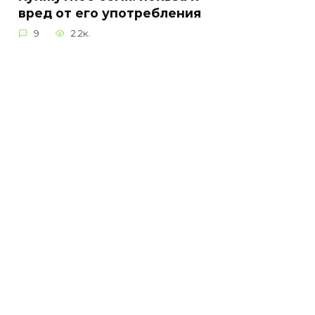
вред от его употребления
9
2.2к.