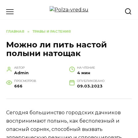
Перейти
к
содержанию
ГЛАВНАЯ
»
ТРАВЫ И РАСТЕНИЯ
Можно ли пить настой
полыни натощак
АВТОР
НА ЧТЕНИЕ
Admin
4 мин
ПРОСМОТРОВ
ОПУБЛИКОВАНО
666
09.03.2023
Сегодня большинство городских дачников
воспринимают полынь, как бесполезный и
опасный сорняк, способный вызвать
аллергическую реакцию и спровоцировать