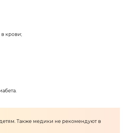
в крови;
абета.
 детям. Также медики не рекомендуют в