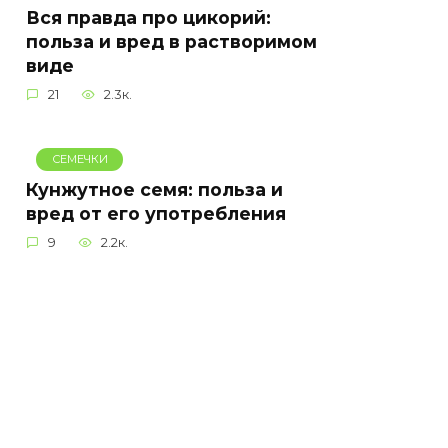
Вся правда про цикорий:
польза и вред в растворимом
виде
21
2.3к.
СЕМЕЧКИ
Кунжутное семя: польза и
вред от его употребления
9
2.2к.