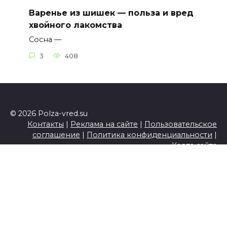
Варенье из шишек — польза и вред
хвойного лакомства
Сосна —
3
408
© 2026 Polza-vred.su
Контакты
|
Реклама на сайте
|
Пользовательское
соглашение
|
Политика конфиденциальности
|
Карта сайта