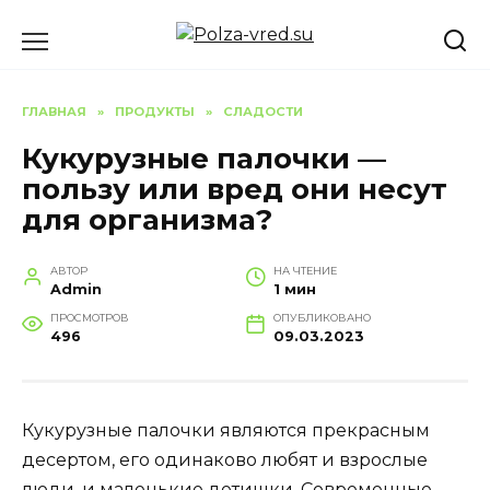
Перейти
к
содержанию
ГЛАВНАЯ
»
ПРОДУКТЫ
»
СЛАДОСТИ
Кукурузные палочки —
пользу или вред они несут
для организма?
АВТОР
НА ЧТЕНИЕ
Admin
1 мин
ПРОСМОТРОВ
ОПУБЛИКОВАНО
496
09.03.2023
Кукурузные палочки являются прекрасным
десертом, его одинаково любят и взрослые
люди, и маленькие детишки. Современные