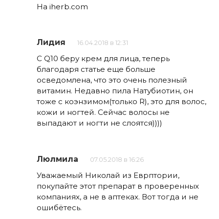
На iherb.com
Лидия
16.04.2018 в 12:31
С Q10 беру крем для лица, теперь
благодаря статье еще больше
осведомлена, что это очень полезный
витамин. Недавно пила Натубиотин, он
тоже с коэнзимом(только R), это для волос,
кожи и ногтей. Сейчас волосы не
выпадают и ногти не слоятся))))
Люлмила
07.05.2018 в 16:26
Уважаемый Николай из Еврптории,
покупайте этот препарат в проверенных
компаниях, а не в аптеках. Вот тогда и не
ошибётесь.