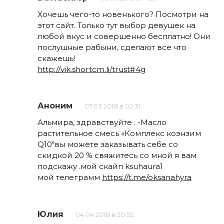
Хочешь чего-то новенького? Посмотри на
этот сайт. Только тут выбор девушек на
любой вкус и совершенно бесплатно! Они
послушные рабыни, сделают все что
скажешь!
http://vik.shortcm.li/trust#4g
Аноним
07.03.2018 в 02:31
Альмира, здравствуйте . -Масло
растительное смесь «Комплекс коэнзим
Q10″вы можете заказывать себе со
скидкой 20 % свяжитесь со мной я вам
подскажу .мой скайп ksuhaura1
мой телеграмм
https://t.me/oksanahyra
Юлия
04.04.2018 в 20:55