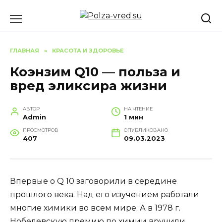
Перейти
к
содержанию
ГЛАВНАЯ
»
КРАСОТА И ЗДОРОВЬЕ
Коэнзим Q10 — польза и
вред эликсира жизни
АВТОР
НА ЧТЕНИЕ
Admin
1 мин
ПРОСМОТРОВ
ОПУБЛИКОВАНО
407
09.03.2023
Впервые о Q 10 заговорили в середине
прошлого века. Над его изучением работали
многие химики во всем мире. А в 1978 г.
Нобелевскую премию по химии вручили