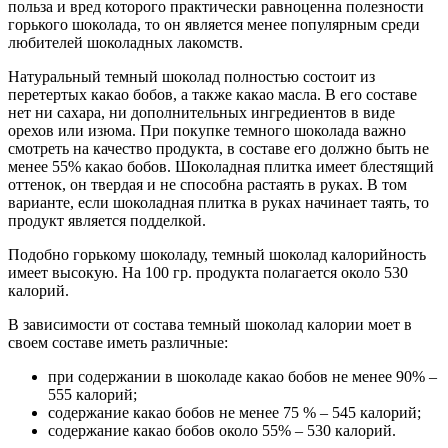
польза и вред которого практически равноценна полезности
горького шоколада, то он является менее популярным среди
любителей шоколадных лакомств.
Натуральный темный шоколад полностью состоит из
перетертых какао бобов, а также какао масла. В его составе
нет ни сахара, ни дополнительных ингредиентов в виде
орехов или изюма. При покупке темного шоколада важно
смотреть на качество продукта, в составе его должно быть не
менее 55% какао бобов. Шоколадная плитка имеет блестящий
оттенок, он твердая и не способна растаять в руках. В том
варианте, если шоколадная плитка в руках начинает таять, то
продукт является подделкой.
Подобно горькому шоколаду, темный шоколад калорийность
имеет высокую. На 100 гр. продукта полагается около 530
калорий.
В зависимости от состава темный шоколад калории моет в
своем составе иметь различные:
при содержании в шоколаде какао бобов не менее 90% –
555 калорий;
содержание какао бобов не менее 75 % – 545 калорий;
содержание какао бобов около 55% – 530 калорий.