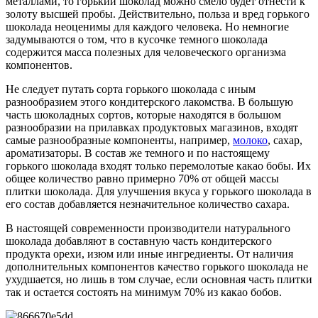
металлами, то горький шоколад можно смело будет отнести к
золоту высшей пробы. Действительно, польза и вред горького
шоколада неоценимы для каждого человека. Но немногие
задумываются о том, что в кусочке темного шоколада
содержится масса полезных для человеческого организма
компонентов.
Не следует путать сорта горького шоколада с иным
разнообразием этого кондитерского лакомства. В большую
часть шоколадных сортов, которые находятся в большом
разнообразии на прилавках продуктовых магазинов, входят
самые разнообразные компоненты, например,
молоко
, сахар,
ароматизаторы. В состав же темного и по настоящему
горького шоколада входят только перемолотые какао бобы. Их
общее количество равно примерно 70% от общей массы
плитки шоколада. Для улучшения вкуса у горького шоколада в
его состав добавляется незначительное количество сахара.
В настоящей современности производители натурального
шоколада добавляют в составную часть кондитерского
продукта орехи, изюм или иные ингредиенты. От наличия
дополнительных компонентов качество горького шоколада не
ухудшается, но лишь в том случае, если основная часть плитки
так и остается состоять на минимум 70% из какао бобов.