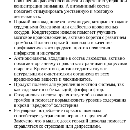
повышению работоспособности и обретению утерянной
концентрации внимания. А витаминный состав
помогает стимулировать умственную и мозговую
деятельность.
Горький шоколад полезен всем людям, которые страдают
сердечными болезнями или слабостью кровеносных
сосудов. Кондитерское изделие помогает улучшить
мозговое кровоснабжение, активно борется с развитием
тромбоза. Полезен горький шоколад и в качестве
профилактического продукта против появления
инфарктов и инсультов.
Антиоксиданты, входящие в состав лакомства, активно
помогают организму справляться с ранними процессами
старения. Кроме этого, антиоксиданты служат
натуральными очистителями организма от всех
вредоносных веществ и ядохимикатов.
Продукт полезен для укрепления костной системы, так
как содержит в себе кальций, фосфор и фтор.
Стеариновая кислота препятствует образованию
тромбов и помогает нормализовать уровень содержания
в крови “вредного” холестерина.
Регулярное потребление горького шоколада
способствует устранению нервных нарушений.
Замечено, что в малых дозах горький шоколад помогает
справляться со стрессами или депрессиями.