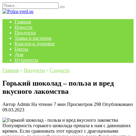
Перейти
Search
к
for:
содержанию
Главная
Новости
Продукты
Травы и растения
Красота и здоровье
Цветы
Дом
Нутриенты
Главная
»
Продукты
»
Сладости
Горький шоколад – польза и вред
вкусного лакомства
Автор
Admin
На чтение
7 мин
Просмотров
298
Опубликовано
09.03.2023
Популярность горького шоколада пришла к нам с давнишних
времен. Если сравнивать этот продукт с драгоценными