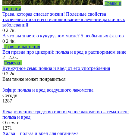
Травы и
растения
Трава, которая спасает жизни! Полезные свойства
тысячелистника и его использование в лечении различных
заболеваний
0
2.7к.
А что вы знаете о кукурузном масле? 5 необычных фактов
0
2.4к.
Травы и растения
Вся правда про цикорий: польза и вред в растворимом виде
21
2.3к.
Семечки
Кунжутное семя: польза и вред от его употребления
9
2.2к.
Вам также может понравиться
Зефир: польза и вред воздушного лакомства
Сегодн
1
287
Лекарственное средство или вкусное лакомство – гематоген:
польза и вред
О гемат
1
271
Халва – польза и вред для организма