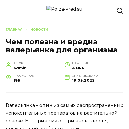
Перейти
к
содержанию
ГЛАВНАЯ
»
НОВОСТИ
Чем полезна и вредна
валерьянка для организма
АВТОР
НА ЧТЕНИЕ
Admin
4 мин
ПРОСМОТРОВ
ОПУБЛИКОВАНО
185
19.03.2023
Валерьянка – один из самых распространенных
успокоительных препаратов на растительной
основе. Его принимают при нервозности,
повышенной возбудимости и