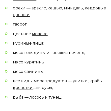
орехи —
арахис
,
кешью
,
миндаль
,
кедровые
орешки
;
творог
;
цельное
молоко
;
куриные яйца;
мясо говядины и говяжья печень;
мясо курятины;
мясо свинины;
все виды морепродуктов — улитки, крабы,
креветки
, анчоусы;
рыба — лосось и
тунец
.