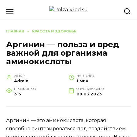
Перейти
к
содержанию
ГЛАВНАЯ
»
КРАСОТА И ЗДОРОВЬЕ
Аргинин — польза и вред
важной для организма
аминокислоты
АВТОР
НА ЧТЕНИЕ
Admin
1 мин
ПРОСМОТРОВ
ОПУБЛИКОВАНО
315
09.03.2023
Аргинин — это аминокислота, которая
способна синтезироваться под воздействием
определенных благоприятных факторов. Важно